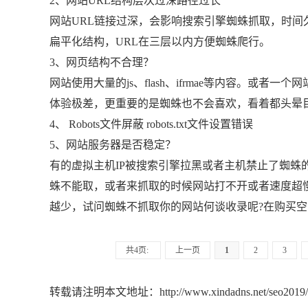
2、网站URL结构层次过深路径过长
网站URL链接过深，会影响搜索引擎蜘蛛抓取，时
扁平化结构，URL在三层以内方便蜘蛛爬行。
3、网页结构不合理？
网站使用大量的js、flash、ifrmae等内容。或
体验极差，更重要的是蜘蛛也不会喜欢，看着都头晕
4、 Robots文件屏蔽 robots.txt文件设置错误
5、网站服务器是否稳定？
有的虚拟主机IP被搜索引擎拉黑或者主机禁止了蜘蛛
蛛不能取，或者来抓取的时候网站打不开或者速度超
越少，试问蜘蛛不抓取你的网站何谈收录呢?在购买
共4页:
上一页
1
2
3
转载请注明本文地址：
http://www.xindadns.net/seo2019