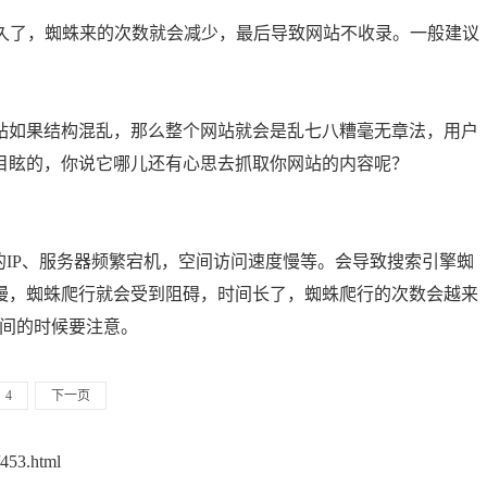
间久了，蜘蛛来的次数就会减少，最后导致网站不收录。一般建议
者一个网站如果结构混乱，那么整个网站就会是乱七八糟毫无章法，用户
目眩的，你说它哪儿还有心思去抓取你网站的内容呢？
的IP、服务器频繁宕机，空间访问速度慢等。会导致搜索引擎蜘
慢，蜘蛛爬行就会受到阻碍，时间长了，蜘蛛爬行的次数会越来
空间的时候要注意。
4
下一页
/453.html