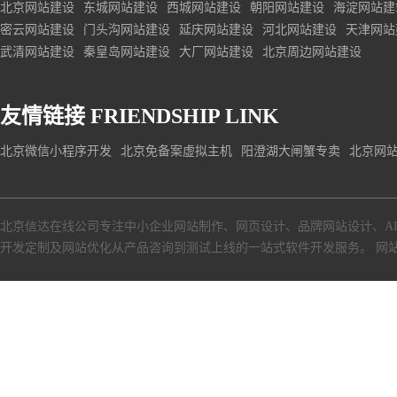
北京网站建设
东城网站建设
西城网站建设
朝阳网站建设
海淀网站建
密云网站建设
门头沟网站建设
延庆网站建设
河北网站建设
天津网站
武清网站建设
秦皇岛网站建设
大厂网站建设
北京周边网站建设
友情链接
FRIENDSHIP LINK
北京微信小程序开发
北京免备案虚拟主机
阳澄湖大闸蟹专卖
北京网
北京信达在线公司专注中小企业网站制作、网页设计、品牌网站设计、A
开发定制及网站优化从产品咨询到测试上线的一站式软件开发服务。
网