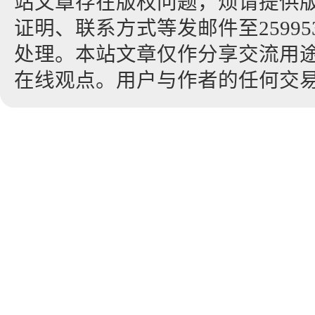
站文章存在版权问题，烦请提供
证明、联系方式等发邮件至2599530
处理。本站文章仅作分享交流用
在线观点。用户与作者的任何交