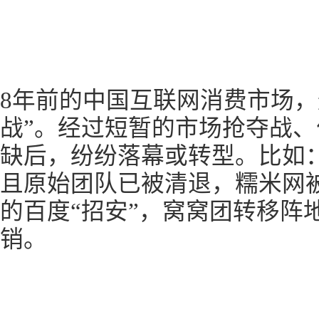
8年前的中国互联网消费市场，
战”。经过短暂的市场抢夺战
缺后，纷纷落幕或转型。比如
且原始团队已被清退，糯米网
的百度“招安”，窝窝团转移阵
销。