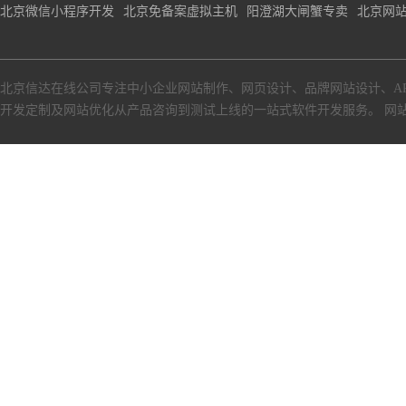
北京微信小程序开发
北京免备案虚拟主机
阳澄湖大闸蟹专卖
北京网
北京信达在线公司专注中小企业网站制作、网页设计、品牌网站设计、A
开发定制及网站优化从产品咨询到测试上线的一站式软件开发服务。
网