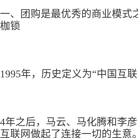
一、团购是最优秀的商业模式
枷锁
1995年，历史定义为“中国互
4年之后，马云、马化腾和李
互联网做起了连接一切的生意。